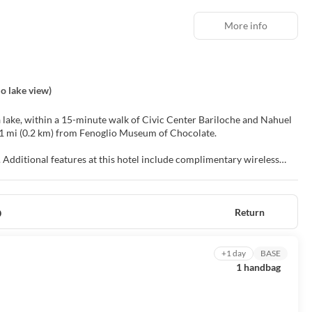
More info
o lake view)
a lake, within a 15-minute walk of Civic Center Bariloche and Nahuel
 and 0.1 mi (0.2 km) from Fenoglio Museum of Chocolate.
 Additional features at this hotel include complimentary wireless
 to nearby destinations on the area shuttle (surcharge).
n televisions. Complimentary wireless internet access keeps you
o
Return
ooms with showers feature complimentary toiletries and hair dryers.
uffet breakfast is served daily from 7:00 AM to 10:00 AM.
+1 day
BASE
1 handbag
hotel to the airport is provided for a surcharge (available 24 hours).