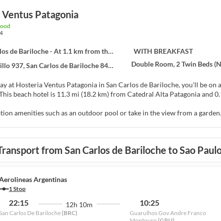
 Ventus Patagonia
good
4
s de Bariloche - At 1.1 km from the centre
WITH BREAKFAST
Double Room, 2 Twin Beds (N
illo 937, San Carlos de Bariloche 8400
y at Hosteria Ventus Patagonia in San Carlos de Bariloche, you'll be on 
Huapi Lake. This beach hotel is 11.3 mi (18.2 km) from Catedral Alta Patagonia
tion amenities such as an outdoor pool or take in the view from a garden.
ess, tour/ticket assistance, and a vending machine. Guests can catch a ride
f at home in one of the 14 guestrooms featuring minibars and flat-scree
Transport from San Carlos de Bariloche to Sao Paul
nd cable programming is available for your entertainment. Private bathr
 include phones, as well as safes and desks.
ge of the hotel's room service (during limited hours). A complimentary b
Aerolineas Argentinas
1 Stop
nities include luggage storage and a vending machine. A shuttle from the 
22:15
10:25
12h 10m
San Carlos De Bariloche
(BRC)
Guarulhos Gov Andre Franco
Montouro
(GRU)