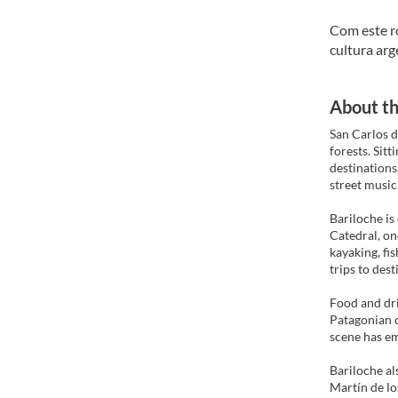
Com este ro
cultura arg
About th
San Carlos d
forests. Sit
destinations
street musici
Bariloche is
Catedral, on
kayaking, fi
trips to des
Food and dri
Patagonian c
scene has em
Bariloche al
Martín de lo