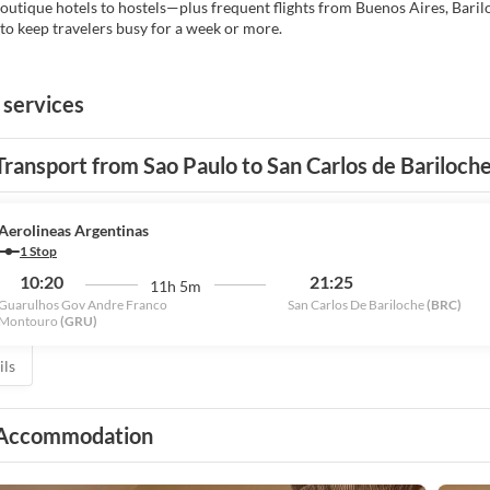
outique hotels to hostels—plus frequent flights from Buenos Aires, Barilo
to keep travelers busy for a week or more.
 services
Transport from Sao Paulo to San Carlos de Bariloch
Aerolineas Argentinas
1 Stop
10:20
21:25
11h 5m
Guarulhos Gov Andre Franco
San Carlos De Bariloche
(BRC)
Montouro
(GRU)
ils
Accommodation