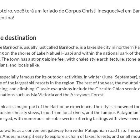
teiro, você terá um feriado de Corpus Christi inesquecível em Bar
entina! 
e destination
e Bariloche, usually just called Bariloche, is a lakeside city in norther
ting on the shores of Lake Nahuel Huapi and within the national park of t
. The town has a strong alpine feel, with chalet-style architecture, stone-a
ans, and locals alike.
 especially famous for its outdoor activities. In winter (June–September
e of the largest ski resorts in the region. The rest of the year, the mount
shing, and climbing. Classic excursions include the Circuito Chico sceni
tinations such as Isla Victoria and the Arrayanes Forest.
nk are a major part of the Bariloche experience. The city is renowned for it
uisine: hearty stews, trout from local rivers, and the famous Patagonian l
erged, with numerous microbreweries offering tastings with views over 
so works as a convenient gateway to a wider Patagonian road trip. The sce
s Andes, making it easy to explore a chain of lakes, forests, and small