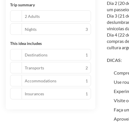
Dia 2 (20 d
Trip summary
um passeio 
Dia 3 (21 d
2 Adults
deslumbrant
vinícolas d
Nights
3
Dia 4 (22 d
compras de 
This idea includes
cultura arg
Destinations
1
DICAS
:
Transports
2
Compre 
Accommodations
1
Use rou
Experim
Insurances
1
Visite 
Faça um
Aprovei