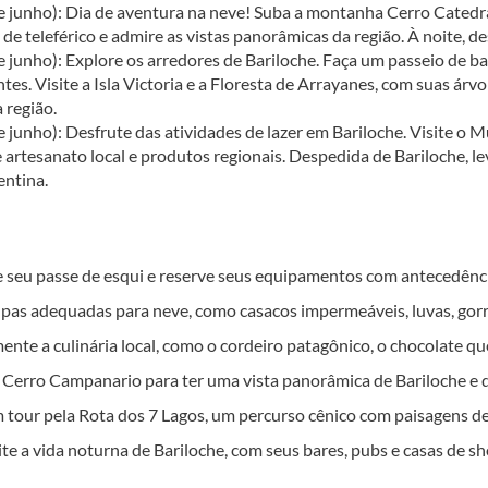
e junho): Dia de aventura na neve! Suba a montanha Cerro Catedral 
de teleférico e admire as vistas panorâmicas da região. À noite, d
e junho): Explore os arredores de Bariloche. Faça um passeio de b
es. Visite a Isla Victoria e a Floresta de Arrayanes, com suas ár
a região.
e junho): Desfrute das atividades de lazer em Bariloche. Visite o
artesanato local e produtos regionais. Despedida de Bariloche, le
entina.
seu passe de esqui e reserve seus equipamentos com antecedência,
pas adequadas para neve, como casacos impermeáveis, luvas, gorr
ente a culinária local, como o cordeiro patagônico, o chocolate qu
o Cerro Campanario para ter uma vista panorâmica de Bariloche e d
 tour pela Rota dos 7 Lagos, um percurso cênico com paisagens d
te a vida noturna de Bariloche, com seus bares, pubs e casas de s