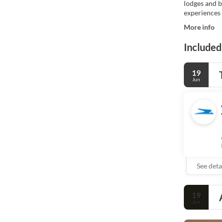
lodges and b
experiences 
More info
Included
19
Jun
See deta
19
Jun