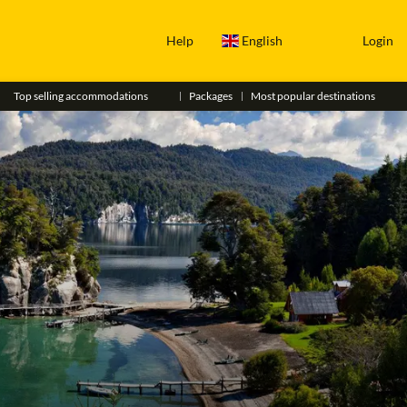
Help
English
Login
Top selling accommodations
Packages
Most popular destinations