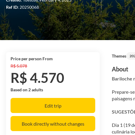
Ref ID:
20250068
Themes
20
price per person From
R$ 5.078
About
R$ 4.570
Bariloche 
Based on 2 adults
Prepare-se 
paisagens m
Edit trip
SUGESTÕE
Book directly without changes
Dia 1 (19 d
culinária l