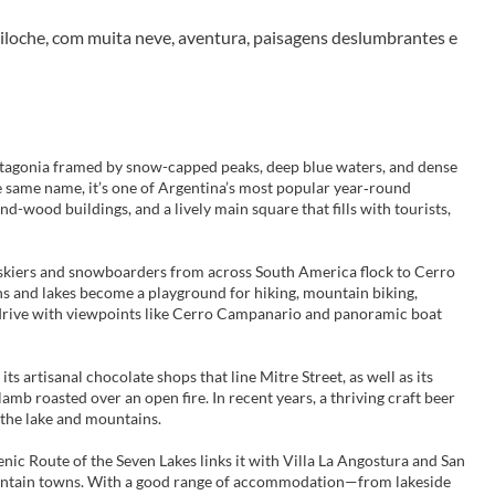
iloche, com muita neve, aventura, paisagens deslumbrantes e 
n Patagonia framed by snow-capped peaks, deep blue waters, and dense
he same name, it’s one of Argentina’s most popular year‑round
nd-wood buildings, and a lively main square that fills with tourists,
), skiers and snowboarders from across South America flock to Cerro
ains and lakes become a playground for hiking, mountain biking,
c drive with viewpoints like Cerro Campanario and panoramic boat
s artisanal chocolate shops that line Mitre Street, as well as its
amb roasted over an open fire. In recent years, a thriving craft beer
the lake and mountains.
nic Route of the Seven Lakes links it with Villa La Angostura and San
 mountain towns. With a good range of accommodation—from lakeside